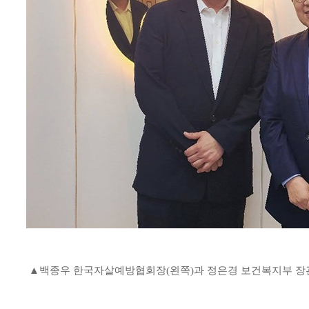
▲백종우 한국자살예방협회장(왼쪽)과 정은경 보건복지부 장