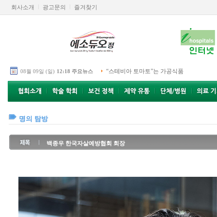
회사소개
광고문의
즐겨찾기
“스테비아 토마토”는 가공식품
08월 09일 (일)
12:18 주요뉴스
명의 탐방
백종우 한국자살예방협회 회장