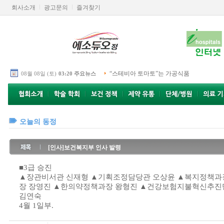
회사소개
광고문의
즐겨찾기
“스테비아 토마토”는 가공식품
08월 08일 (토)
03:20 주요뉴스
오늘의 동정
[인사]보건복지부 인사 발령
■3급 승진
▲장관비서관 신재형 ▲기획조정담당관 오상윤 ▲복지정책과
장 장영진 ▲한의약정책과장 왕형진 ▲건강보험지불혁신추진
김연숙
4월 1일부.