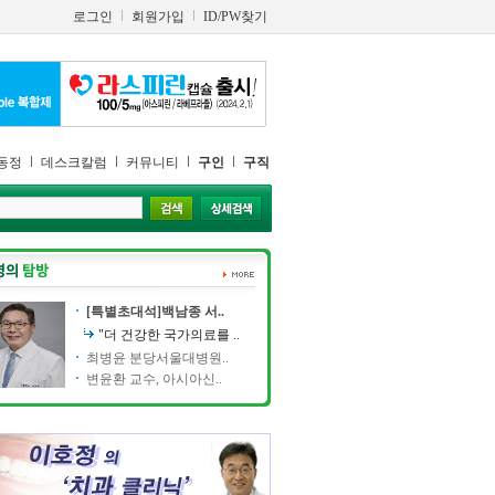
로그인
회원가입
ID/PW찾기
동정
데스크칼럼
커뮤니티
구인
구직
[특별초대석]백남종 서..
"더 건강한 국가의료를 ..
최병윤 분당서울대병원..
변윤환 교수, 아시아신..