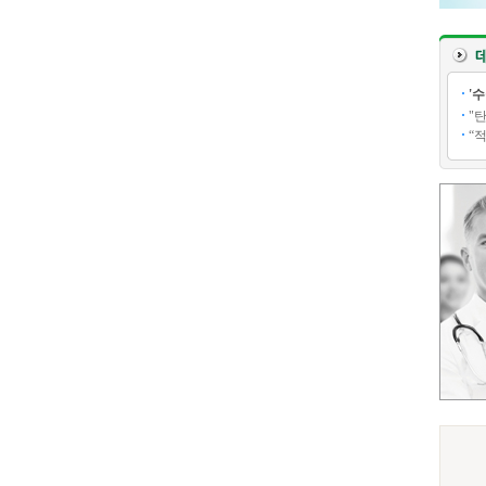
'
"
“