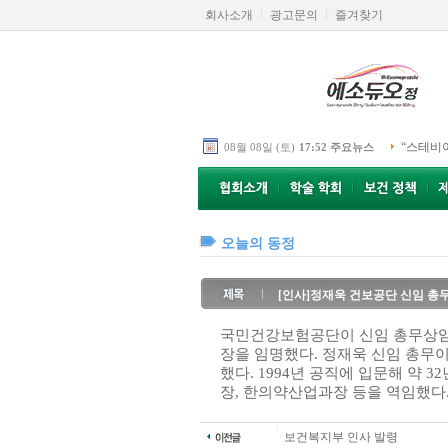
회사소개
광고문의
즐겨찾기
“스테비
08월 08일 (토)
17:52 주요뉴스
오늘의 동정
[인사]정재욱 건보공단 신임 총
국민건강보험공단이 신임 총무상
장을 임명했다. 정재욱 신임 총무
했다. 1994년 공직에 입문해 약
장, 한의약산업과장 등을 역임했다
보건복지부 인사 발령