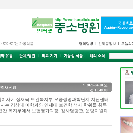
아 토마토”는 가공식품
명의탐방
신제품정보
오늘의
2026-04-20 오
무이사 선임
전 11:49:00
임이사에 정재욱 보건복지부 오송생명과학단지 지원센터
이사는 경상대 이학과와 연세대 보건학 석사 학위를 취득
 32년간 복지부에서 보험평가과장, 감사담당관, 운영지원과
.