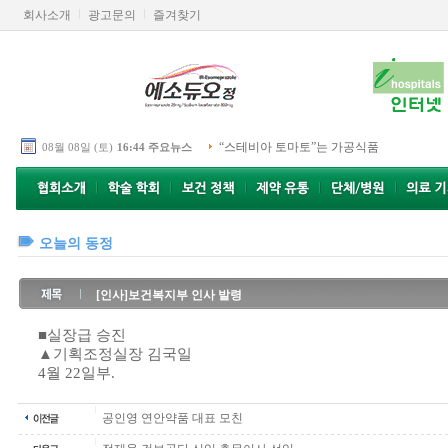
회사소개
광고문의
즐겨찾기
“스테비아 토마토”는 가공식품
08월 08일 (토)
16:44 주요뉴스
오늘의 동정
[인사]보건복지부 인사 발령
■실장급 승진
▲기획조정실장 김국일
4월 22일부.
공인영 연안약품 대표 모친