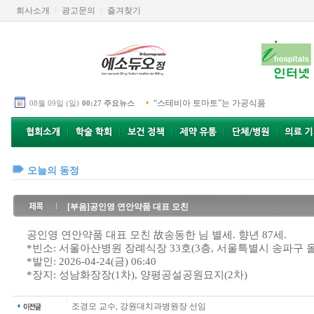
회사소개
광고문의
즐겨찾기
“스테비아 토마토”는 가공식품
08월 09일 (일)
00:27 주요뉴스
오늘의 동정
[부음]공인영 연안약품 대표 모친
공인영 연안약품 대표 모친 故송동한 님 별세. 향년 87세.
*빈소: 서울아산병원 장례식장 33호(3층, 서울특별시 송파구 올
*발인: 2026-04-24(금) 06:40
*장지: 성남화장장(1차), 양평공설공원묘지(2차)
조경모 교수, 강원대치과병원장 선임