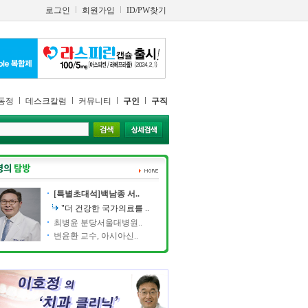
로그인
회원가입
ID/PW찾기
동정
데스크칼럼
커뮤니티
구인
구직
[특별초대석]백남종 서..
"더 건강한 국가의료를 ..
최병윤 분당서울대병원..
변윤환 교수, 아시아신..