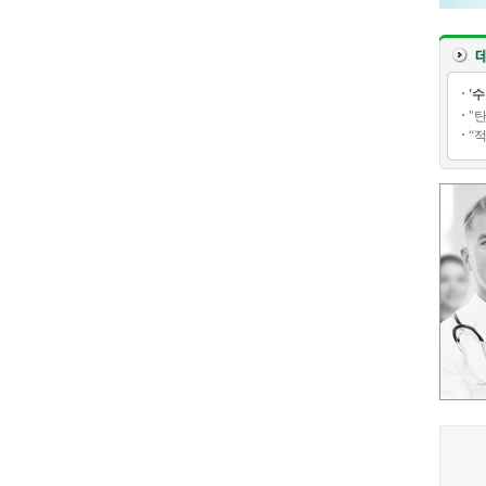
'
"
“