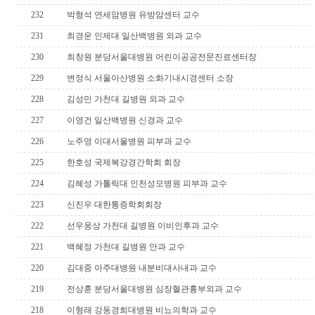
232
박형석 연세암병원 유방암센터 교수
231
최경운 인제대 일산백병원 외과 교수
230
최창원 분당서울대병원 어린이공공전문진료센터장
229
변정식 서울아산병원 소화기내시경센터 소장
228
김성민 가천대 길병원 외과 교수
227
이영건 일산백병원 신경과 교수
226
노주영 이대서울병원 피부과 교수
225
한호성 국제복강경간학회 회장
224
김혜성 가톨릭대 인천성모병원 피부과 교수
223
신진우 대한통증학회회장
222
선우웅상 가천대 길병원 이비인후과 교수
221
백혜정 가천대 길병원 안과 교수
220
김대중 아주대병원 내분비대사내과 교수
219
전상훈 분당서울대병원 심장혈관흉부외과 교수
218
이형래 강동경희대병원 비뇨의학과 교수