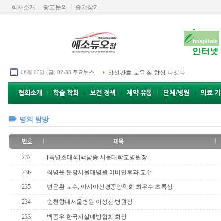
회사소개
광고문의
즐겨찾기
08월 07일 (금)
02:33 주요뉴스
정신간호 교육 질 향상 나선다
명의 탐방
237
[특별초대석]백남종 서울대학교병원장
236
최병윤 분당서울대병원 이비인후과 교수
235
변윤환 교수, 아시아신경종양학회 최우수 초록상
234
순천향대서울병원 이성진 병원장
233
백종우 한국자살예방협회 회장