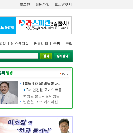
로그인
회원가입
ID/PW찾기
동정
데스크칼럼
커뮤니티
구인
구직
[특별초대석]백남종 서..
"더 건강한 국가의료를 ..
최병윤 분당서울대병원..
변윤환 교수, 아시아신..