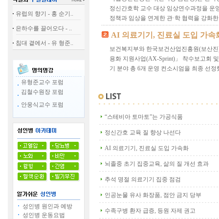
정신간호학 교수 대상 임상연수과정을 운
유럽의 향기 - 홍 순기..
정책과 임상을 연계한 관·학 협력을 강화한다
은하수를 끌어오다 - ..
AI 의료기기, 진료실 도입 가속
침대 곁에서 - 유 형준..
보건복지부와 한국보건산업진흥원(보산진)은 
용화 지원사업(AX-Sprint)」 착수보고회
기 분야 총 6개 운영 컨소시엄을 최종 선정
유형준교수 포럼
김철수원장 포럼
안웅식교수 포럼
“스테비아 토마토”는 가공식품
정신간호 교육 질 향상 나선다
AI 의료기기, 진료실 도입 가속화
뇌졸중 초기 집중교육, 삶의 질 개선 효과
추석 명절 의료기기 집중 점검
인공눈물 유사 화장품, 점안 금지 당부
성인병 원인과 예방
수족구병 환자 급증, 등원 자제 권고
성인병 운동요법