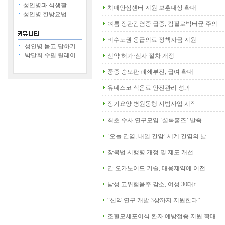
성인병과 식생활
치매안심센터 지원 보훈대상 확대
성인병 한방요법
여름 장관감염증 급증, 캄필로박터균 주의
비수도권 응급의료 정책자금 지원
성인병 묻고 답하기
박달회 수필 릴레이
신약 허가·심사 절차 개정
중증 승모판 폐쇄부전, 급여 확대
유네스코 식음료 안전관리 성과
장기요양 병원동행 시범사업 시작
최초 수사 연구모임 ‘셜록홈즈’ 발족
‘오늘 간염, 내일 간암’ 세계 간염의 날
장복법 시행령 개정 및 제도 개선
간 오가노이드 기술, 대웅제약에 이전
남성 고위험음주 감소, 여성 30대↑
“신약 연구 개발 3상까지 지원한다”
조혈모세포이식 환자 예방접종 지원 확대