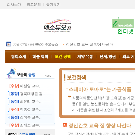
회사소개
광고문의
즐겨찾기
정신간호 교육 질 향상 나선다
08월 07일 (금)
06:55 주요뉴스
[수상]
이선영 교수,...
“스테비아 토마토”는 가공식품
[동정]
경북대병원 김...
식품의약품안전처(처장 오유경)는 가공
[동정]
최유리 교수,...
품)’를 일반 농산물처럼 온라인에서 부
[수상]
이홍섭 교수,...
리 기준을 위반한 제조업체 3개소를 적발
[동정]
김석중 교수,...
[수상]
조재소 교수,...
정신간호 교육 질 향상 나선다
국립정신건강센터(센터장 남윤영)는 한국