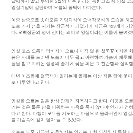
날씨까지 말고 투명한 5월의 제주,한라산 등반코스 중 영실 
영실기암에 감탄하며 오름의 중턱에 다다른다.
이중 삼중으로 솟아오른 기암괴석이 오백장군석의 모습을 하고
도로 가서 섬을 지키는 장군석이 되었기에 지금은 499개의 기
다. 오백장군의 영이 산다는 의미로 영실이라는 이름이 붙여졌
영실 코스 오름의 막바지에 오르니 아직 덜 핀 철쭉꽃이지만 
붉은 자태를 드러낸 모습이 너무 곱고 아련하여 가슴이 애틋해진
울을 참고 지켜온 생명의 줄기에 꽃을 피운 그 찬란함과 질박함
매년 이즈음에 철쭉제가 열리는데 올해는 이상 저온 탓에 꽃이
로 미루었다고 한다.
영실을 오르는 길은 항상 안개가 자욱하다고 한다. 이곳을 오를
리는 것은 물론 남을 미워하는 마음을 품지 않아야 안개가 걷혀
다고 한다. 다행이 모두들 기도하는 마음으로 올라서인지 영실
를 가슴속에 깊이 담아 둘 수 있었다.
오르는 도중 가끔씩 자욱해지는 안개는 미처 의식하지 못한 마