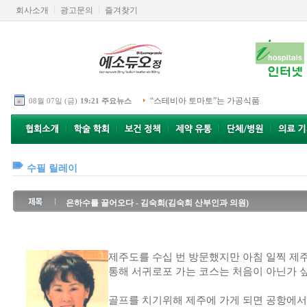
회사소개
광고문의
즐겨찾기
“스테비아 토마토”는 가공식품
08월 07일 (금)
19:21 주요뉴스
수필 릴레이
은하수를 끌어오다 - 김숙희(김숙희 산부인과 의원)
제주도를 수십 번 방문했지만 아침 일찍 제
통해 서귀로포 가는 코스는 처음이 아닌가 싶
골프를 치기위해 제주에 가게 되면 공항에서