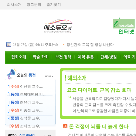
회사소개
광고문의
즐겨찾기
정신간호 교육 질 향상 나선다
08월 07일 (금)
06:11 주요뉴스
[수상]
이선영 교수,...
요요 다이어트, 근육 감소 효과
[동정]
경북대병원 김...
체중을 반복적으로 감량했다가 다시 늘어
[동정]
최유리 교수,...
년층의 근육 감소를 크게 촉진할 수 있다
[수상]
이홍섭 교수,...
이 반복적으로 증감한 사람은 체중이 비
[동정]
김석중 교수,...
[수상]
조재소 교수,...
돈 걱정이 뇌를 더 늙게 한다
경제적 어려움이 단순히 스트레스를 유발하