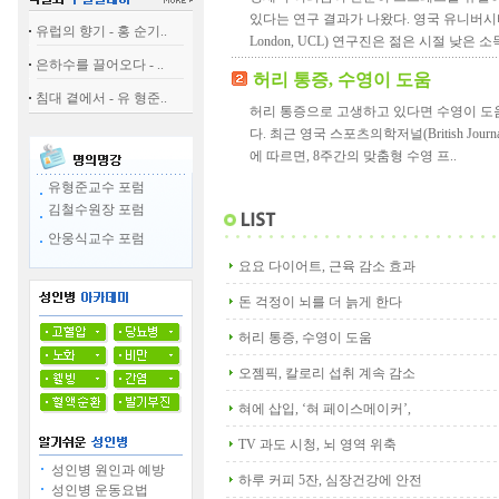
있다는 연구 결과가 나왔다. 영국 유니버시티 칼리지
유럽의 향기 - 홍 순기..
London, UCL) 연구진은 젊은 시절 낮은 소득
은하수를 끌어오다 - ..
허리 통증, 수영이 도움
침대 곁에서 - 유 형준..
허리 통증으로 고생하고 있다면 수영이 도움
다. 최근 영국 스포츠의학저널(British Journal 
에 따르면, 8주간의 맞춤형 수영 프..
유형준교수 포럼
김철수원장 포럼
안웅식교수 포럼
요요 다이어트, 근육 감소 효과
돈 걱정이 뇌를 더 늙게 한다
허리 통증, 수영이 도움
오젬픽, 칼로리 섭취 계속 감소
혀에 삽입, ‘혀 페이스메이커’,
TV 과도 시청, 뇌 영역 위축
성인병 원인과 예방
하루 커피 5잔, 심장건강에 안전
성인병 운동요법