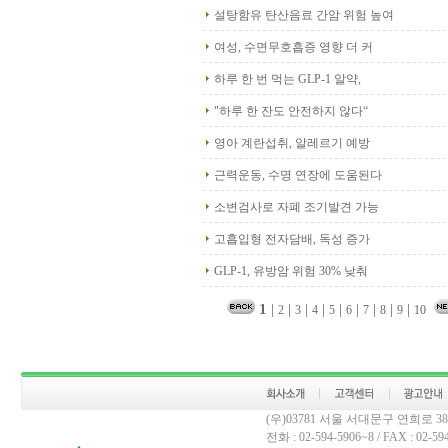
설탕함유 탄산음료 간암 위험 높여
여성, 수면무호흡증 영향 더 커
하루 한 번 먹는 GLP-1 알약,
"하루 한 잔도 안전하지 않다“
영아 계란섭취, 알레르기 예방
근력운동, 수명 연장에 도움된다
소변검사로 자폐 조기발견 가능
고흡입형 전자담배, 독성 증가
GLP-1, 유방암 위험 30% 낮춰
1
|
|
|
|
|
|
|
|
|
2
3
4
5
6
7
8
9
10
(우)03781 서울 서대문구 연희로 
전화 : 02-594-5906~8 / FAX : 02-594-