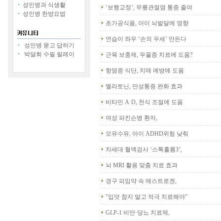
성인병과 식생활
‘보행교정’, 무릎관절염 통증 줄여
성인병 한방요법
초가공식품, 아이 뇌발달에 영향
연습이 좌우 ‘손의 우세’ 만든다
성인병 묻고 답하기
박달회 수필 릴레이
근육 보충제, 우울증 치료에 도움?
항염증 식단, 치매 예방에 도움
멜라토닌, 만성통증 완화 효과
비타민 A·D, 천식 조절에 도움
여성 파킨슨병 환자,
모유수유, 아이 ADHD위험 낮춰
차세대 혈액검사 ‘스톡홀름3’,
뇌 MRI 활용 맞춤 치료 효과
경구 피임약 속 에스트로겐,
"입덧 참지 말고 적극 치료해야"
GLP-1 비만·당뇨 치료제,