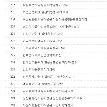
232
박형석 연세암병원 유방암센터 교수
231
최경운 인제대 일산백병원 외과 교수
230
최창원 분당서울대병원 어린이공공전문진료센터장
229
변정식 서울아산병원 소화기내시경센터 소장
228
김성민 가천대 길병원 외과 교수
227
이영건 일산백병원 신경과 교수
226
노주영 이대서울병원 피부과 교수
225
한호성 국제복강경간학회 회장
224
김혜성 가톨릭대 인천성모병원 피부과 교수
223
신진우 대한통증학회회장
222
선우웅상 가천대 길병원 이비인후과 교수
221
백혜정 가천대 길병원 안과 교수
220
김대중 아주대병원 내분비대사내과 교수
219
전상훈 분당서울대병원 심장혈관흉부외과 교수
218
이형래 강동경희대병원 비뇨의학과 교수