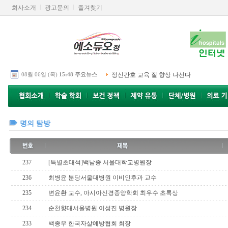
회사소개
광고문의
즐겨찾기
08월 06일 (목)
15:48 주요뉴스
정신간호 교육 질 향상 나선다
명의 탐방
237
[특별초대석]백남종 서울대학교병원장
236
최병윤 분당서울대병원 이비인후과 교수
235
변윤환 교수, 아시아신경종양학회 최우수 초록상
234
순천향대서울병원 이성진 병원장
233
백종우 한국자살예방협회 회장