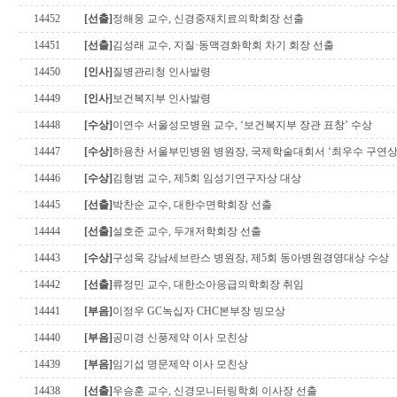
14452
[선출]
정해웅 교수, 신경중재치료의학회장 선출
14451
[선출]
김성래 교수, 지질·동맥경화학회 차기 회장 선출
14450
[인사]
질병관리청 인사발령
14449
[인사]
보건복지부 인사발령
14448
[수상]
이연수 서울성모병원 교수, ‘보건복지부 장관 표창’ 수상
14447
[수상]
하용찬 서울부민병원 병원장, 국제학술대회서 ‘최우수 구연상
14446
[수상]
김형범 교수, 제5회 임성기연구자상 대상
14445
[선출]
박찬순 교수, 대한수면학회장 선출
14444
[선출]
설호준 교수, 두개저학회장 선출
14443
[수상]
구성욱 강남세브란스 병원장, 제5회 동아병원경영대상 수상
14442
[선출]
류정민 교수, 대한소아응급의학회장 취임
14441
[부음]
이정우 GC녹십자 CHC본부장 빙모상
14440
[부음]
공미경 신풍제약 이사 모친상
14439
[부음]
임기섭 명문제약 이사 모친상
14438
[선출]
우승훈 교수, 신경모니터링학회 이사장 선출