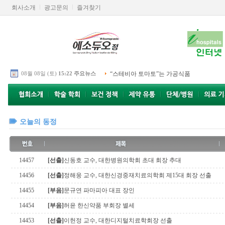
회사소개
광고문의
즐겨찾기
08월 08일 (토)
15:22 주요뉴스
“스테비아 토마토”는 가공식품
오늘의 동정
14457
[선출]
신동호 교수, 대한병원의학회 초대 회장 추대
14456
[선출]
정해웅 교수, 대한신경중재치료의학회 제15대 회장 선출
14455
[부음]
문규연 파마피아 대표 장인
14454
[부음]
허윤 한신약품 부회장 별세
14453
[선출]
이헌정 교수, 대한디지털치료학회장 선출